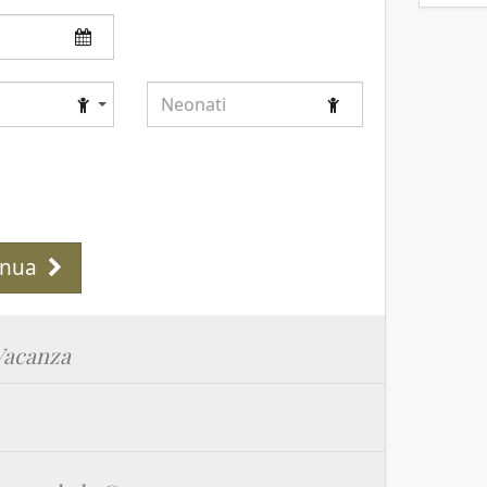
Neonati
inua
 Vacanza